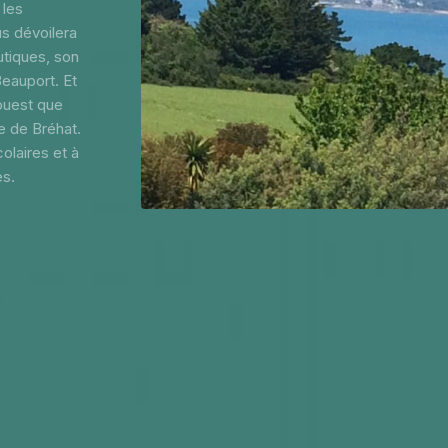
 les
us dévoilera
utiques, son
eauport. Et
couest que
le de Bréhat.
laires et à
s.