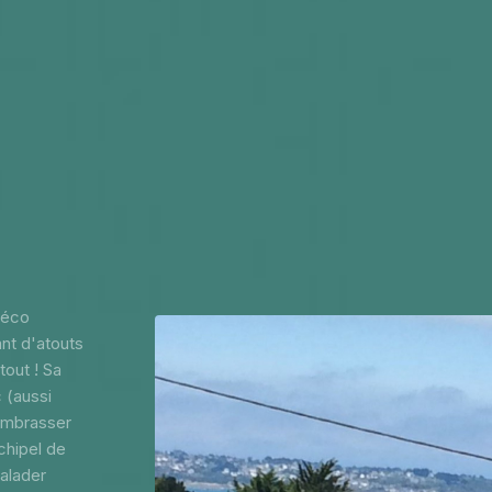
déco
ant d'atouts
tout ! Sa
c (aussi
 embrasser
chipel de
alader